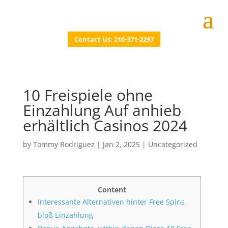
Contact Us: 210-371-2297
10 Freispiele ohne
Einzahlung Auf anhieb
erhältlich Casinos 2024
by
Tommy Rodriguez
|
Jan 2, 2025
|
Uncategorized
Content
Interessante Alternativen hinter Free Spins
bloß Einzahlung