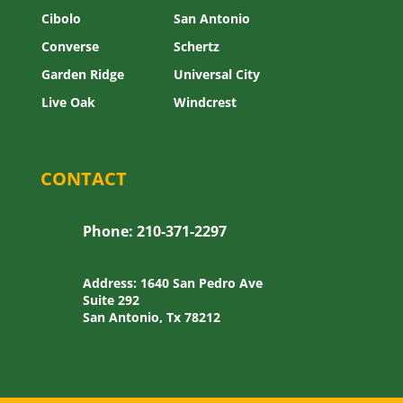
Cibolo
San Antonio
Converse
Schertz
Garden Ridge
Universal City
Live Oak
Windcrest
CONTACT
Phone: 210-371-2297
Address: 1640 San Pedro Ave
Suite 292
San Antonio, Tx 78212