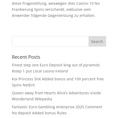
diese Fragestellung, weswegen dies Casino 10 No
Frankierung Spins verschenkt, exklusive vom
Anwender folgende Gegenleistung zu erhalten.
Recent Posts
Finest step one Euro Deposit king out of pyramids
$step 1 put Local casino Ireland
Koi Princess Slot Added bonus and 100 percent free
Spins NetEnt
Queen away from Hearts Alice’s Adventures inside
Wonderland Wikipedia
Fantastic Euro Gambling enterprise 2025 Comment
No deposit Added bonus Rules