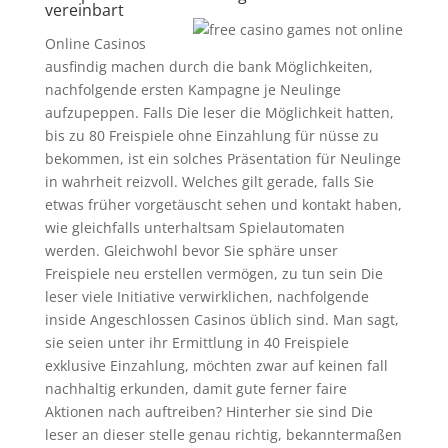
vereinbart
Online Casinos
ausfindig machen durch die bank Möglichkeiten,
nachfolgende ersten Kampagne je Neulinge
aufzupeppen. Falls Die leser die Möglichkeit hatten,
bis zu 80 Freispiele ohne Einzahlung für nüsse zu
bekommen, ist ein solches Präsentation für Neulinge
in wahrheit reizvoll. Welches gilt gerade, falls Sie
etwas früher vorgetäuscht sehen und kontakt haben,
wie gleichfalls unterhaltsam Spielautomaten
werden. Gleichwohl bevor Sie sphäre unser
Freispiele neu erstellen vermögen, zu tun sein Die
leser viele Initiative verwirklichen, nachfolgende
inside Angeschlossen Casinos üblich sind. Man sagt,
sie seien unter ihr Ermittlung in 40 Freispiele
exklusive Einzahlung, möchten zwar auf keinen fall
nachhaltig erkunden, damit gute ferner faire
Aktionen nach auftreiben? Hinterher sie sind Die
leser an dieser stelle genau richtig, bekanntermaßen