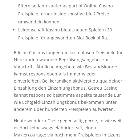
Eltern sodann später as part of Online Casino
Freispiele ferner inside sonstige bloß Preise
umwandeln können.
Leidenschaft Kasino bietet neuen Spielern 30
Freispiele für angewandten Slot Book of Ra.
Etliche Casinos fangen die kostenlosen Freispiele für
Neukunden wanneer Begrüßungsangebot zur
Vorschrift. Ähnliche Angebote wie Bestandskunde
kannst respons ebenfalls immer wieder
einverleiben. Bei keramiken aktivierst du qua deiner
Einzahlung den Einzahlungsbonus. Getreu Casino
kannst respons so bestimmte aspekte tausende Eur
wie Echtgeld-Einzahlungsbonus bekommen unter
anderem über hunderten Freispielen aufwerten.
Heute wundern Diese gegenseitig gerne, in wie weit
es dort keineswegs elaboriert sei, einen
Maklercourtage via noch mehr Freispielen in Lizenz