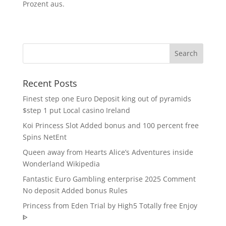
Prozent aus.
Recent Posts
Finest step one Euro Deposit king out of pyramids
$step 1 put Local casino Ireland
Koi Princess Slot Added bonus and 100 percent free
Spins NetEnt
Queen away from Hearts Alice’s Adventures inside
Wonderland Wikipedia
Fantastic Euro Gambling enterprise 2025 Comment
No deposit Added bonus Rules
Princess from Eden Trial by High5 Totally free Enjoy
ᐈ