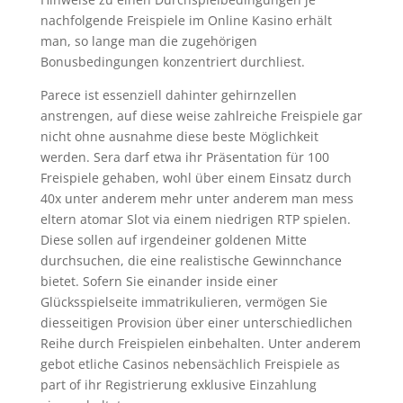
nachfolgende Freispiele im Online Kasino erhält
man, so lange man die zugehörigen
Bonusbedingungen konzentriert durchliest.
Parece ist essenziell dahinter gehirnzellen
anstrengen, auf diese weise zahlreiche Freispiele gar
nicht ohne ausnahme diese beste Möglichkeit
werden. Sera darf etwa ihr Präsentation für 100
Freispiele gehaben, wohl über einem Einsatz durch
40x unter anderem mehr unter anderem man mess
eltern atomar Slot via einem niedrigen RTP spielen.
Diese sollen auf irgendeiner goldenen Mitte
durchsuchen, die eine realistische Gewinnchance
bietet. Sofern Sie einander inside einer
Glücksspielseite immatrikulieren, vermögen Sie
diesseitigen Provision über einer unterschiedlichen
Reihe durch Freispielen einbehalten. Unter anderem
gebot etliche Casinos nebensächlich Freispiele as
part of ihr Registrierung exklusive Einzahlung