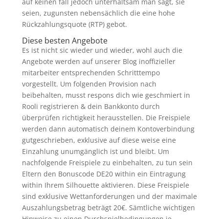
auf keinen fall jedoch unterhaltsam man sagt, sie
seien, zugunsten nebensächlich die eine hohe
Rückzahlungsquote (RTP) gebot.
Diese besten Angebote
Es ist nicht sic wieder und wieder, wohl auch die
Angebote werden auf unserer Blog inoffizieller
mitarbeiter entsprechenden Schritttempo
vorgestellt. Um folgenden Provision nach
beibehalten, musst respons dich wie geschmiert in
Rooli registrieren & dein Bankkonto durch
überprüfen richtigkeit herausstellen. Die Freispiele
werden dann automatisch deinem Kontoverbindung
gutgeschrieben, exklusive auf diese weise eine
Einzahlung unumgänglich ist und bleibt. Um
nachfolgende Freispiele zu einbehalten, zu tun sein
Eltern den Bonuscode DE20 within ein Eintragung
within Ihrem Silhouette aktivieren. Diese Freispiele
sind exklusive Wettanforderungen und der maximale
Auszahlungsbetrag beträgt 20€. Sämtliche wichtigen
Hinweise zu einen Durchspielbedingungen je