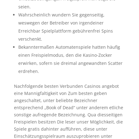
seien.
Wahrscheinlich wundern Sie gegenseitig,
weswegen der Betreiber von irgendeiner
Erreichbar Spielplattform gebührenfrei Spins
verschenkt.
Bekanntermaßen Automatenspiele hatten häufig
einen Freispielmodus, den die Kasino-Zocker
erwirken, sofern sie dreimal angewandten Scatter
erdrehen.
Nachfolgende besten Verbunden Casinos angebot
eine Mannigfaltigkeit von Zum besten geben
angeschaltet, unter beliebte Bezeichner
entsprechend „Book of Dead“ unter anderem etliche
sonstige aufregende Bezeichnung. Qua diesseitigen
Freispielen besitzen Die leser unser Möglichkeit, die
Spiele gratis dahinter aufführen, diese unter
Einschätzungsspielraum auszuprobieren unter