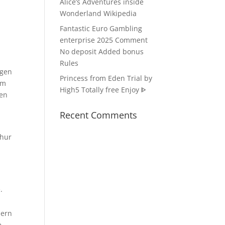
Alice’s Adventures inside
Wonderland Wikipedia
Fantastic Euro Gambling
enterprise 2025 Comment
No deposit Added bonus
Rules
ngen
Princess from Eden Trial by
am
High5 Totally free Enjoy ᐈ
den
Recent Comments
 hur
.
dern
e