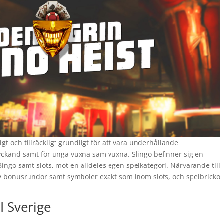
gt och tillräckligt grundligt för att vara underhållande
kand samt för unga vuxna sam vuxna. Slingo befinner sig en
go samt slots, mot en alldeles egen spelkategori. Närvarande till
 av bonusrundor samt symboler exakt som inom slots, och spelbricko
I Sverige