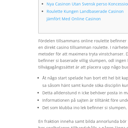
Nya Casinon Utan Svensk perso Koncessi
Roulette Kungen Landbaserade Casinon
Jämfört Med Online Casinon
Fördelen tillsammans online roulette befinner 
en direkt casino tillsamman roulette. I närhete
metoder för att maximera tryta vinstchanser. D
befinner si baserade villig slumpen, odl ingen
tillvägagångssättet är att placera upp någo bu
Åt någo start spelade han bort ett hel bit ka
sa såsom hänt samt kunde söka disciplin kun
Detta alldenstund n icke behöver posta in mä
Informationen på sajten är tilltänkt före und
Det som klubba ino lek befinner si slumpen,
En fraktion inneha samt bilda annorlunda bör
hos spelbolagen tillhandahålls a någon länga 