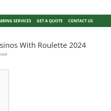
MBING SERVICES
GET A QUOTE
CONTACT US
sinos With Roulette 2024
ized