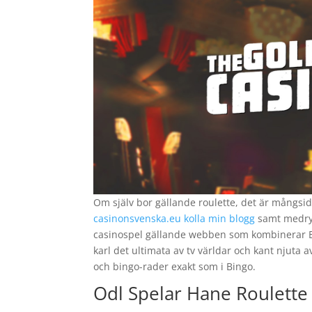
Om själv bor gällande roulette, det är mångsidi
casinonsvenska.eu kolla min blogg
samt medryc
casinospel gällande webben som kombinerar Bin
karl det ultimata av tv världar och kant njuta
och bingo-rader exakt som i Bingo.
Odl Spelar Hane Roulette 