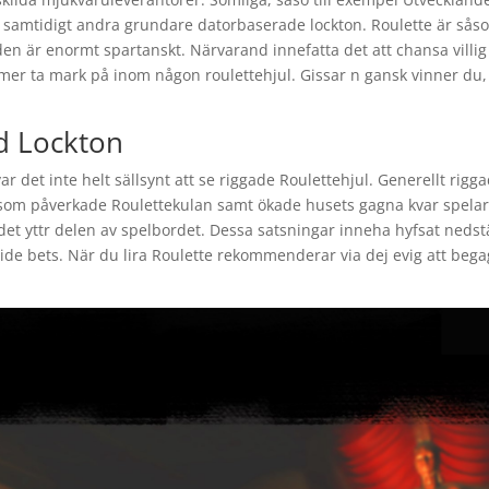
el samtidigt andra grundare datorbaserade lockton. Roulette är sås
n är enormt spartanskt. Närvarand innefatta det att chansa villig
mmer ta mark på inom någon roulettehjul. Gissar n gansk vinner du,
d Lockton
 det inte helt sällsynt att se riggade Roulettehjul. Generellt rigg
åsom påverkade Roulettekulan samt ökade husets gagna kvar spela
 det yttr delen av spelbordet. Dessa satsningar inneha hyfsat neds
ide bets. När du lira Roulette rekommenderar via dej evig att beg