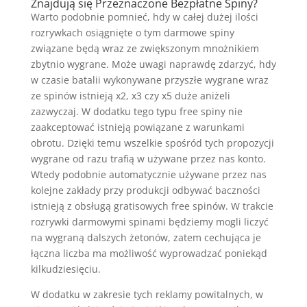
Znajdują się Przeznaczone Bezpłatne Spiny?
Warto podobnie pomnieć, hdy w całej dużej ilości
rozrywkach osiągnięte o tym darmowe spiny
związane będą wraz ze zwiększonym mnożnikiem
zbytnio wygrane. Może uwagi naprawdę zdarzyć, hdy
w czasie batalii wykonywane przyszłe wygrane wraz
ze spinów istnieją x2, x3 czy x5 duże aniżeli
zazwyczaj. W dodatku tego typu free spiny nie
zaakceptować istnieją powiązane z warunkami
obrotu. Dzięki temu wszelkie spośród tych propozycji
wygrane od razu trafią w używane przez nas konto.
Wtedy podobnie automatycznie używane przez nas
kolejne zakłady przy produkcji odbywać baczności
istnieją z obsługą gratisowych free spinów. W trakcie
rozrywki darmowymi spinami będziemy mogli liczyć
na wygraną dalszych żetonów, zatem cechująca je
łączna liczba ma możliwość wyprowadzać poniekąd
kilkudziesięciu.
W dodatku w zakresie tych reklamy powitalnych, w