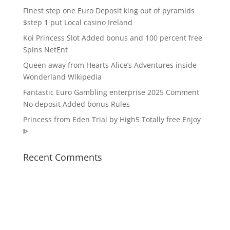
Finest step one Euro Deposit king out of pyramids
$step 1 put Local casino Ireland
Koi Princess Slot Added bonus and 100 percent free
Spins NetEnt
Queen away from Hearts Alice’s Adventures inside
Wonderland Wikipedia
Fantastic Euro Gambling enterprise 2025 Comment
No deposit Added bonus Rules
Princess from Eden Trial by High5 Totally free Enjoy
ᐈ
Recent Comments