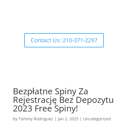
Contact Us: 210-371-2297
Bezpłatne Spiny Za
Rejestrację Bez Depozytu
2023 Free Spiny!
by
Tommy Rodriguez
|
Jan 2, 2025
|
Uncategorized