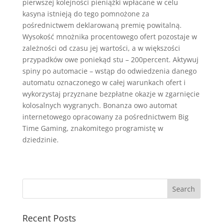
pierwszej kolejności pieniążki wpłacane w celu
kasyna istnieją do tego pomnożone za
pośrednictwem deklarowaną premię powitalną.
Wysokość mnożnika procentowego ofert pozostaje w
zależności od czasu jej wartości, a w większości
przypadków owe poniekąd stu – 200percent. Aktywuj
spiny po automacie – wstąp do odwiedzenia danego
automatu oznaczonego w całej warunkach ofert i
wykorzystaj przyznane bezpłatne okazje w zgarnięcie
kolosalnych wygranych. Bonanza owo automat
internetowego opracowany za pośrednictwem Big
Time Gaming, znakomitego programistę w
dziedzinie.
Recent Posts