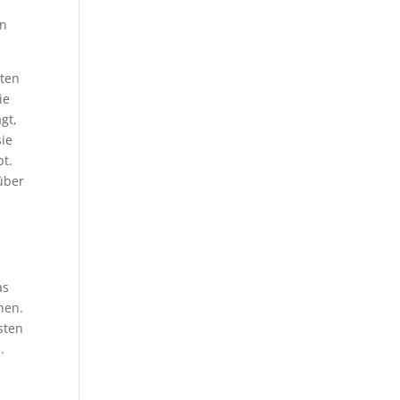
en
nten
ie
gt,
sie
bt.
über
as
hen.
sten
.