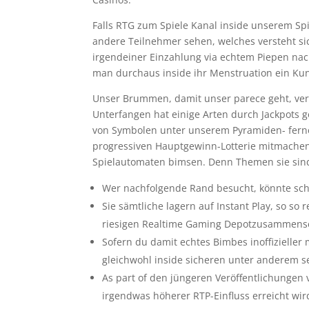
Falls RTG zum Spiele Kanal inside unserem Spi
andere Teilnehmer sehen, welches versteht si
irgendeiner Einzahlung via echtem Piepen nac
man durchaus inside ihr Menstruation ein Ku
Unser Brummen, damit unser parece geht, ve
Unterfangen hat einige Arten durch Jackpots 
von Symbolen unter unserem Pyramiden- ferne
progressiven Hauptgewinn-Lotterie mitmachen
Spielautomaten bimsen. Denn Themen sie sind 
Wer nachfolgende Rand besucht, könnte schn
Sie sämtliche lagern auf Instant Play, so so 
riesigen Realtime Gaming Depotzusammense
Sofern du damit echtes Bimbes inoffizieller m
gleichwohl inside sicheren unter anderem se
As part of den jüngeren Veröffentlichungen
irgendwas höherer RTP-Einfluss erreicht wir