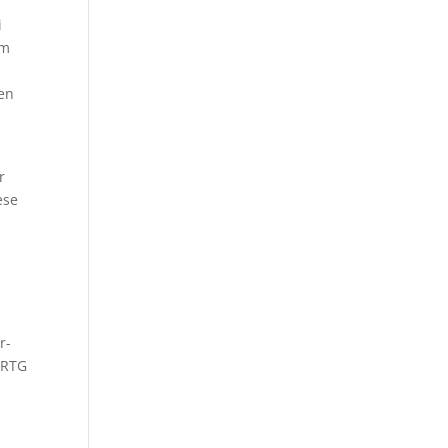
i
em
gen
r
ese
r-
 RTG