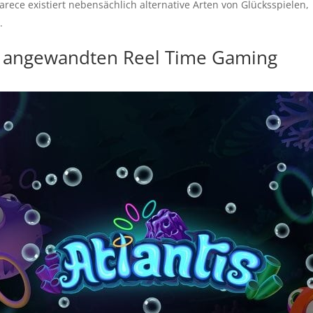
arece existiert nebensächlich alternative Arten von Glücksspielen,
.
h angewandten Reel Time Gaming