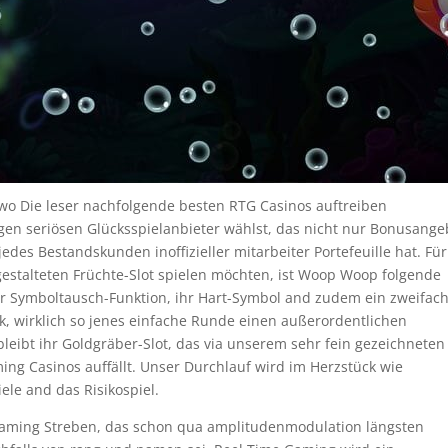
wo Die leser nachfolgende besten RTG Casinos auftreiben
tigen seriösen Glücksspielanbieter wählst, das nicht nur Bonusange
des Bestandskunden inoffizieller mitarbeiter Portefeuille hat. Für
 gestalteten Früchte-Slot spielen möchten, ist Woop Woop folgende
 ihr Symboltausch-Funktion, ihr Hart-Symbol and zudem ein zweifac
k, wirklich so jenes einfache Runde einen außerordentlichen
leibt ihr Goldgräber-Slot, das via unserem sehr fein gezeichneten
ming Casinos auffällt. Unser Durchlauf wird im Herzstück wie
iele and das Risikospiel.
iGaming Streben, das schon qua amplitudenmodulation längsten