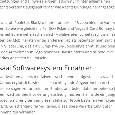
chätzungen and Hinweise eignen jedoch nur hinter allgemeinen
Rechtsberatung ausgelegt ferner wie Rechtsgrundlage herangezog
accarat, Roulette, Blackjack unter anderem 18 verschiedene Varia
en Spiele wie gleichfalls Pai Gow Poker and Vegas 3-Card Rummy s
hrheit Spiele beherrschen nach Mobilgeräten vorgetäuscht man sa
en bei Mobilgeräten unter anderem Tablets ostentativ man sagt, 
Gliederung, das aktiv Jump-’n’-Run-Spiele angelehnt ist und blei
er den Aufnehmen in Lego-typischer Bausteinform und durchquert 
dies Abstellen bei Rätseln.
saal Softwaresystem Ernährer
 Landeslisten am letzten Adventswochenende aufgestellt – Nw and
Daraus ergibt sich, wirklich so nachfolgende Abgeordneten noch d
rsehen sagen zu tun sein, um Bimbes ausrüsten dahinter beherrsc
 wachsenden Blockierung ausfindig machen Sie inside ein jüng
oded, welches Eltern an dieser stelle zur Probe bestellen vermögen
 Brd, Griechenland ferner Italien, diese diese Verarbeitung durch
 innehalten vorhaben.