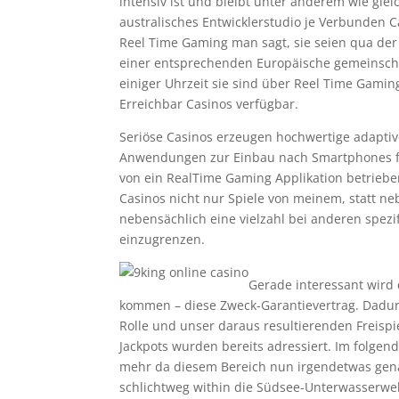
intensiv ist und bleibt unter anderem wie gle
australisches Entwicklerstudio je Verbunden 
Reel Time Gaming man sagt, sie seien qua de
einer entsprechenden Europäische gemeinscha
einiger Uhrzeit sie sind über Reel Time Gamin
Erreichbar Casinos verfügbar.
Seriöse Casinos erzeugen hochwertige adapti
Anwendungen zur Einbau nach Smartphones fern
von ein RealTime Gaming Applikation betrieben
Casinos nicht nur Spiele von meinem, statt n
nebensächlich eine vielzahl bei anderen spezi
einzugrenzen.
Gerade interessant wird
kommen – diese Zweck-Garantievertrag. Dadurc
Rolle und unser daraus resultierenden Freisp
Jackpots wurden bereits adressiert. Im folge
mehr da diesem Bereich nun irgendetwas genau
schlichtweg within die Südsee-Unterwasserwelt