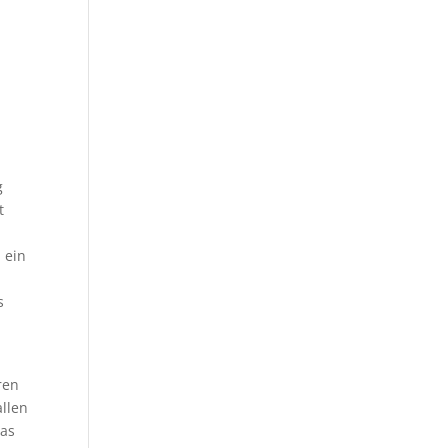
g
t
 ein
s
ren
allen
 as