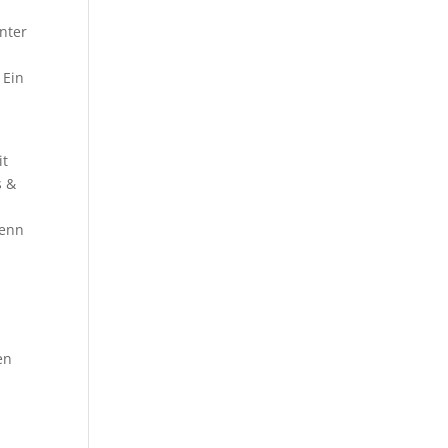
nter
 Ein
it
s &
wenn
en