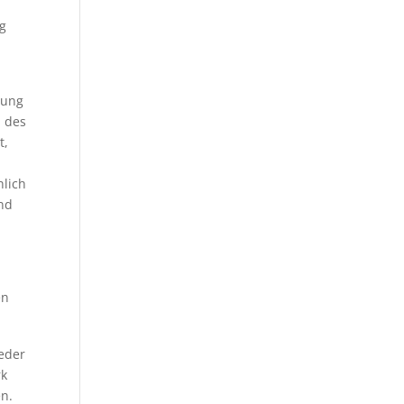
ng
rung
n des
t,
hlich
end
ieder
rk
en.