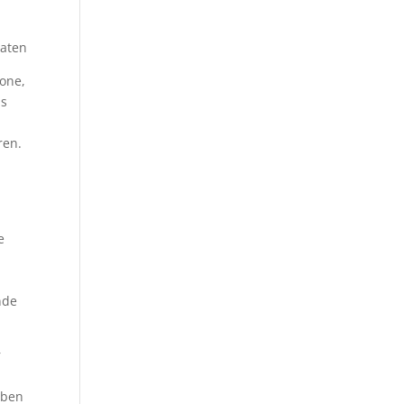
hone,
as
ren.
e
nde
r
eben