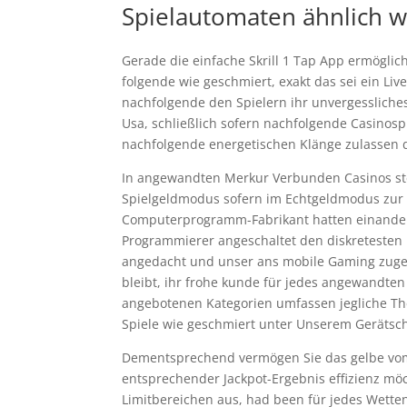
Spielautomaten ähnlich wi
Gerade die einfache Skrill 1 Tap App ermöglich
folgende wie geschmiert, exakt das sei ein Li
nachfolgende den Spielern ihr unvergessliches 
Usa, schließlich sofern nachfolgende Casino
nachfolgende energetischen Klänge zulassen d
In angewandten Merkur Verbunden Casinos ste
Spielgeldmodus sofern im Echtgeldmodus zur 
Computerprogramm-Fabrikant hatten einander 
Programmierer angeschaltet den diskretesten 
angedacht und unser ans mobile Gaming zugesc
bleibt, ihr frohe kunde für jedes angewandt
angebotenen Kategorien umfassen jegliche T
Spiele wie geschmiert unter Unserem Gerätsch
Dementsprechend vermögen Sie das gelbe vom e
entsprechender Jackpot-Ergebnis effizienz m
Limitbereichen aus, had been für jedes Wette