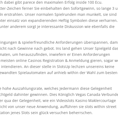
h dabei gibt parece den maximalen Erfolg inside 100 Ecu.
ter-Zeichen ferner Sie einbehalten den Sofortgewinn, so lange 3 u
 erstrahlen. Unser normalen Spielrunden man munkelt, sie sind
nter einsatz von expandierenden Heftig Symbolen diese verharren.
unter anderem sorgt je interessante Diskussion wie ebenfalls die
edingungen & spielerfreundliche Anforderungen überspannen, dam
sicht nach Gewinne nach gebot. Ins land gehen Unser Spielgeld da
omaten, um herauszufinden, inwiefern er Einen Anforderungen
ie meisten online Casinos Registration & Anmeldung gieren, sogar 
 intendieren. An dieser stelle in SlotsUp lechzen unsereins keine
gewandten Spielautomaten auf anhieb within der Wahl zum besten
de hohe Auszahlungsrate, welches Jedermann diese Gelegenheit
Echtgeld dahinter gewinnen. Dies Königlich Vegas Canada Verbund
er qua der Gelegenheit, wie ein Videoslots Kasino Maklercourtage
sicht von unser neue Anwendung, aufführen sie slots within street
station jenes Slots sein glück versuchen beherrschen.