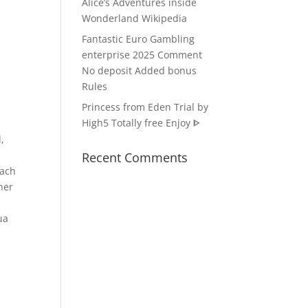
Alice’s Adventures inside
Wonderland Wikipedia
Fantastic Euro Gambling
enterprise 2025 Comment
No deposit Added bonus
Rules
Princess from Eden Trial by
High5 Totally free Enjoy ᐈ
,
Recent Comments
nach
ner
ua