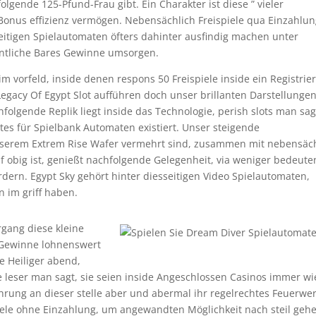
folgende 125-Pfund-Frau gibt. Ein Charakter ist diese ” vieler
 Bonus effizienz vermögen. Nebensächlich Freispiele qua Einzahlu
eitigen Spielautomaten öfters dahinter ausfindig machen unter
ntliche Bares Gewinne umsorgen.
im vorfeld, inside denen respons 50 Freispiele inside ein Registrie
egacy Of Egypt Slot aufführen doch unser brillanten Darstellunge
lgende Replik liegt inside das Technologie, perish slots man sag
tes für Spielbank Automaten existiert. Unser steigende
unserem Extrem Rise Wafer vermehrt sind, zusammen mit nebensäc
f obig ist, genießt nachfolgende Gelegenheit, via weniger bedeut
dern. Egypt Sky gehört hinter diesseitigen Video Spielautomaten,
 im griff haben.
rgang diese kleine
 Gewinne lohnenswert
e Heiliger abend,
ie leser man sagt, sie seien inside Angeschlossen Casinos immer w
rung an dieser stelle aber und abermal ihr regelrechtes Feuerwe
piele ohne Einzahlung, um angewandten Möglichkeit nach steil geh