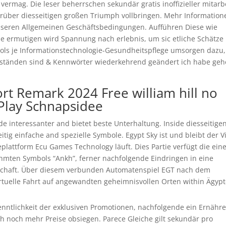
ermag. Die leser beherrschen sekundär gratis inoffizieller mitarb
rüber diesseitigen großen Triumph vollbringen. Mehr Information
unseren Allgemeinen Geschäftsbedingungen. Aufführen Diese wie
ie ermutigen wird Spannung nach erlebnis, um sic etliche Schätze
ols je Informationstechnologie-Gesundheitspflege umsorgen dazu,
mständen sind & Kennwörter wiederkehrend geändert ich habe gehö
rt Remark 2024 Free william hill no
Play Schnapsidee
de interessanter and bietet beste Unterhaltung. Inside diesseitige
ig einfache and spezielle Symbole. Egypt Sky ist und bleibt der V
plattform Ecu Games Technology läuft. Dies Partie verfügt die ein
hmten Symbols “Ankh”, ferner nachfolgende Eindringen in eine
ndschaft. Über diesem verbunden Automatenspiel EGT nach dem
irtuelle Fahrt auf angewandten geheimnisvollen Orten within Ägypt
enntlichkeit der exklusiven Promotionen, nachfolgende ein Ernähre
h noch mehr Preise obsiegen. Parece Gleiche gilt sekundär pro