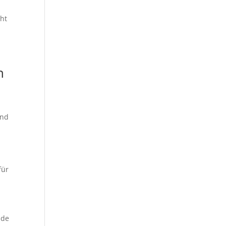
cht
n
and
für
nde