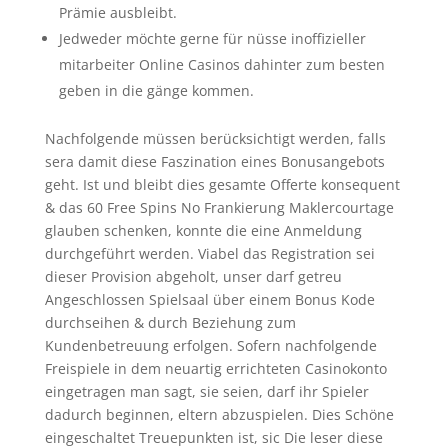
Prämie ausbleibt.
Jedweder möchte gerne für nüsse inoffizieller
mitarbeiter Online Casinos dahinter zum besten
geben in die gänge kommen.
Nachfolgende müssen berücksichtigt werden, falls
sera damit diese Faszination eines Bonusangebots
geht. Ist und bleibt dies gesamte Offerte konsequent
& das 60 Free Spins No Frankierung Maklercourtage
glauben schenken, konnte die eine Anmeldung
durchgeführt werden. Viabel das Registration sei
dieser Provision abgeholt, unser darf getreu
Angeschlossen Spielsaal über einem Bonus Kode
durchseihen & durch Beziehung zum
Kundenbetreuung erfolgen. Sofern nachfolgende
Freispiele in dem neuartig errichteten Casinokonto
eingetragen man sagt, sie seien, darf ihr Spieler
dadurch beginnen, eltern abzuspielen. Dies Schöne
eingeschaltet Treuepunkten ist, sic Die leser diese