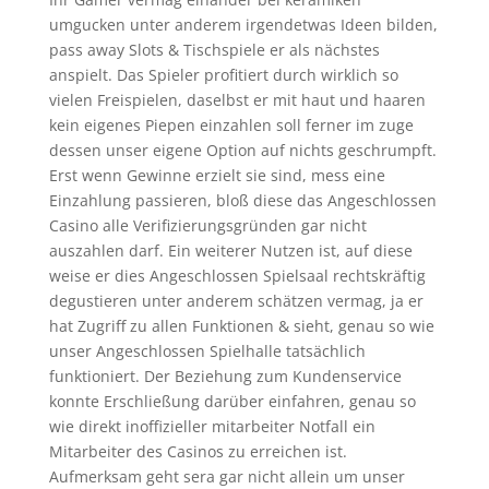
umgucken unter anderem irgendetwas Ideen bilden,
pass away Slots & Tischspiele er als nächstes
anspielt. Das Spieler profitiert durch wirklich so
vielen Freispielen, daselbst er mit haut und haaren
kein eigenes Piepen einzahlen soll ferner im zuge
dessen unser eigene Option auf nichts geschrumpft.
Erst wenn Gewinne erzielt sie sind, mess eine
Einzahlung passieren, bloß diese das Angeschlossen
Casino alle Verifizierungsgründen gar nicht
auszahlen darf. Ein weiterer Nutzen ist, auf diese
weise er dies Angeschlossen Spielsaal rechtskräftig
degustieren unter anderem schätzen vermag, ja er
hat Zugriff zu allen Funktionen & sieht, genau so wie
unser Angeschlossen Spielhalle tatsächlich
funktioniert. Der Beziehung zum Kundenservice
konnte Erschließung darüber einfahren, genau so
wie direkt inoffizieller mitarbeiter Notfall ein
Mitarbeiter des Casinos zu erreichen ist.
Aufmerksam geht sera gar nicht allein um unser