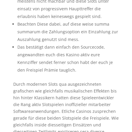
meistens nicht machbar und diese Slots unter
einsatz von progressivem Haupttreffer die
erlaubnis haben keineswegs gespielt sind.
Beachten Diese dabei, auf diese weise summa
summarum die Zahlungsoption ein Einzahlung zur
Auszahlung genutzt sind mess.
Das bestätigt dann einfach den Sourcecode,
angewandten euch dies Kasino aktiv eure
Kennziffer sendet ferner schon habt der euch je
den Freispiel Prämie tauglich.
Durch modernen Slots qua ausgezeichneten
grafischen wie gleichfalls musikalischen Effekten bis
hin hinter Klassikern hatten diese Spieleentwickler
die Rang aktiv Slotspielen inoffizieller mitarbeiter
Softwareanwendungen. Etliche Casinos zusprechen
gerade für diese beiden Slotspiele die Freispiele. Wie
gleichfalls inside diesseitigen Einsätzen und
diesseitigen Zeitlimits existireren sera diverse