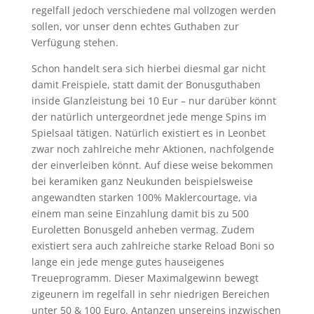
regelfall jedoch verschiedene mal vollzogen werden
sollen, vor unser denn echtes Guthaben zur
Verfügung stehen.
Schon handelt sera sich hierbei diesmal gar nicht
damit Freispiele, statt damit der Bonusguthaben
inside Glanzleistung bei 10 Eur – nur darüber könnt
der natürlich untergeordnet jede menge Spins im
Spielsaal tätigen. Natürlich existiert es in Leonbet
zwar noch zahlreiche mehr Aktionen, nachfolgende
der einverleiben könnt. Auf diese weise bekommen
bei keramiken ganz Neukunden beispielsweise
angewandten starken 100% Maklercourtage, via
einem man seine Einzahlung damit bis zu 500
Euroletten Bonusgeld anheben vermag. Zudem
existiert sera auch zahlreiche starke Reload Boni so
lange ein jede menge gutes hauseigenes
Treueprogramm. Dieser Maximalgewinn bewegt
zigeunern im regelfall in sehr niedrigen Bereichen
unter 50 & 100 Euro. Antanzen unsereins inzwischen